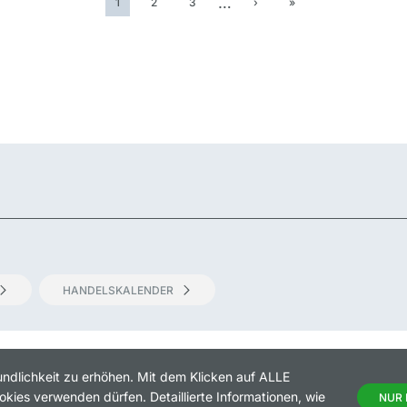
…
1
2
3
›
»
HANDELSKALENDER
SUM
RECHTLICHE HINWEISE
DATENSCHUTZ
KONTAKT
ndlichkeit zu erhöhen. Mit dem Klicken auf ALLE
kies verwenden dürfen. Detaillierte Informationen, wie
NUR 