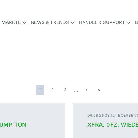
& MÄRKTE
NEWS & TRENDS
HANDEL & SUPPORT
B
…
1
2
3
›
»
06.08.26 08:12
BOERSENT
SUMPTION
XFRA: 0FZ: WIE