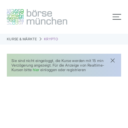
KURSE & MÄRKTE
KRYPTO
Sie sind nicht eingeloggt, die Kurse werden mit 15 min
Verzögerung angezeigt. Für die Anzeige von Realtime-
Kursen bitte
hier
einloggen oder registrieren