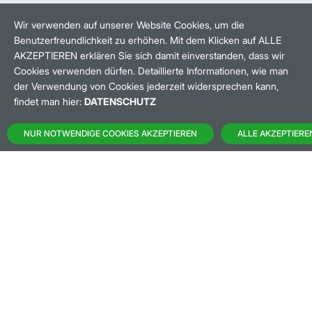
HANDELSZEIT
MO-FR: 8-22 UHR
Wir verwenden auf unserer Website Cookies, um die
Benutzerfreundlichkeit zu erhöhen. Mit dem Klicken auf ALLE
BANKEINSTELLUNGEN
AKZEPTIEREN erklären Sie sich damit einverstanden, dass wir
Cookies verwenden dürfen. Detaillierte Informationen, wie man
der Verwendung von Cookies jederzeit widersprechen kann,
HÄUFIG GESUCHT:
findet man hier:
DATENSCHUTZ
M:ACCESS
NUR NOTWENDIGE COOKIES AKZEPTIEREN
ALLE AKZEPTIERE
AKTIEN-FINDER
HANDELSKALENDER