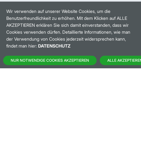
HANDELSZEIT
MO-FR: 8-22 UHR
Wir verwenden auf unserer Website Cookies, um die
Benutzerfreundlichkeit zu erhöhen. Mit dem Klicken auf ALLE
BANKEINSTELLUNGEN
AKZEPTIEREN erklären Sie sich damit einverstanden, dass wir
Cookies verwenden dürfen. Detaillierte Informationen, wie man
der Verwendung von Cookies jederzeit widersprechen kann,
HÄUFIG GESUCHT:
findet man hier:
DATENSCHUTZ
M:ACCESS
NUR NOTWENDIGE COOKIES AKZEPTIEREN
ALLE AKZEPTIERE
AKTIEN-FINDER
HANDELSKALENDER