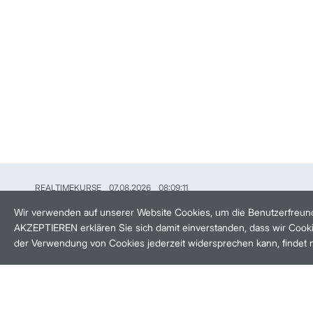
REALTIMEKURSE
07.08.2026
08:09:11
HANDELSZEIT
MO-FR: 8-22 UHR
Wir verwenden auf unserer Website Cookies, um die Benutzerfreund
AKZEPTIEREN erklären Sie sich damit einverstanden, dass wir Cooki
BANKEINSTELLUNGEN
der Verwendung von Cookies jederzeit widersprechen kann, findet 
HÄUFIG GESUCHT:
M:ACCESS
AKTIEN-FINDER