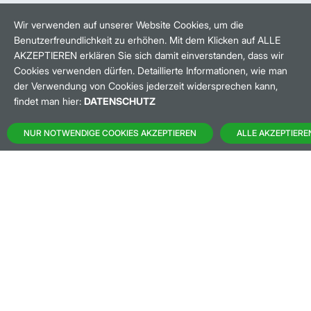
HANDELSZEIT
MO-FR: 8-22 UHR
Wir verwenden auf unserer Website Cookies, um die
Benutzerfreundlichkeit zu erhöhen. Mit dem Klicken auf ALLE
BANKEINSTELLUNGEN
AKZEPTIEREN erklären Sie sich damit einverstanden, dass wir
Cookies verwenden dürfen. Detaillierte Informationen, wie man
der Verwendung von Cookies jederzeit widersprechen kann,
HÄUFIG GESUCHT:
findet man hier:
DATENSCHUTZ
M:ACCESS
NUR NOTWENDIGE COOKIES AKZEPTIEREN
ALLE AKZEPTIERE
AKTIEN-FINDER
HANDELSKALENDER