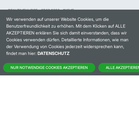
REALTIMEKURSE
07.08.2026
11:16:15
HANDELSZEIT
MO-FR: 8-22 UHR
Wir verwenden auf unserer Website Cookies, um die
Benutzerfreundlichkeit zu erhöhen. Mit dem Klicken auf ALLE
AKZEPTIEREN erklären Sie sich damit einverstanden, dass wir
BANKEINSTELLUNGEN
Cookies verwenden dürfen. Detaillierte Informationen, wie man
der Verwendung von Cookies jederzeit widersprechen kann,
findet man hier:
DATENSCHUTZ
HÄUFIG GESUCHT:
NUR NOTWENDIGE COOKIES AKZEPTIEREN
ALLE AKZEPTIERE
M:ACCESS
AKTIEN-FINDER
HANDELSKALENDER