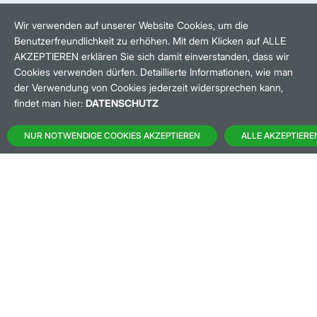
HANDELSZEIT
MO-FR: 8-22 UHR
Wir verwenden auf unserer Website Cookies, um die
Benutzerfreundlichkeit zu erhöhen. Mit dem Klicken auf ALLE
BANKEINSTELLUNGEN
AKZEPTIEREN erklären Sie sich damit einverstanden, dass wir
Cookies verwenden dürfen. Detaillierte Informationen, wie man
der Verwendung von Cookies jederzeit widersprechen kann,
HÄUFIG GESUCHT:
findet man hier:
DATENSCHUTZ
M:ACCESS
NUR NOTWENDIGE COOKIES AKZEPTIEREN
ALLE AKZEPTIERE
AKTIEN-FINDER
HANDELSKALENDER