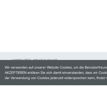
HANDELSZEIT
MO-FR: 8-22 UHR
Wir verwenden auf unserer Website Cookies, um die Benutzerfreund
AKZEPTIEREN erklären Sie sich damit einverstanden, dass wir Cooki
BANKEINSTELLUNGEN
der Verwendung von Cookies jederzeit widersprechen kann, findet 
HÄUFIG GESUCHT:
M:ACCESS
AKTIEN-FINDER