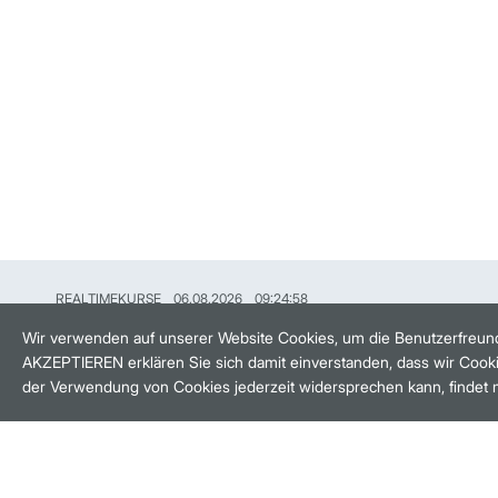
REALTIMEKURSE
06.08.2026
09:24:58
HANDELSZEIT
MO-FR: 8-22 UHR
Wir verwenden auf unserer Website Cookies, um die Benutzerfreund
AKZEPTIEREN erklären Sie sich damit einverstanden, dass wir Cooki
BANKEINSTELLUNGEN
der Verwendung von Cookies jederzeit widersprechen kann, findet 
HÄUFIG GESUCHT:
M:ACCESS
AKTIEN-FINDER