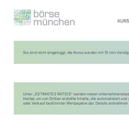
KURS
Sie sind nicht eingeloggt, die Kurse werden mit 15 min Verzö
Unter „ESTIMATES RATIOS“ werden neben unternehmensbezog
hierbei um von Dritten erstellte Inhalte, die automatisiert 
oder Verkauf bestimmter Wertpapiere dar. Details entnehmen 