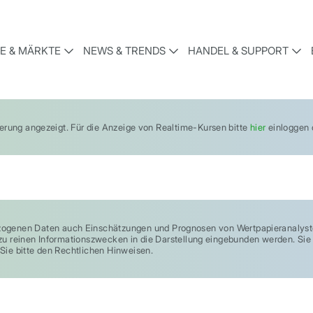
E & MÄRKTE
NEWS & TRENDS
HANDEL & SUPPORT
gerung angezeigt. Für die Anzeige von Realtime-Kursen bitte
hier
einloggen o
enen Daten auch Einschätzungen und Prognosen von Wertpapieranalysten
und zu reinen Informationszwecken in die Darstellung eingebunden werden. S
Sie bitte den Rechtlichen Hinweisen.