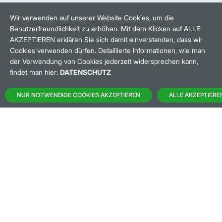
HANDELSZEIT
MO-FR: 8-22 UHR
Wir verwenden auf unserer Website Cookies, um die
Benutzerfreundlichkeit zu erhöhen. Mit dem Klicken auf ALLE
BANKEINSTELLUNGEN
AKZEPTIEREN erklären Sie sich damit einverstanden, dass wir
Cookies verwenden dürfen. Detaillierte Informationen, wie man
der Verwendung von Cookies jederzeit widersprechen kann,
HÄUFIG GESUCHT:
findet man hier:
DATENSCHUTZ
M:ACCESS
NUR NOTWENDIGE COOKIES AKZEPTIEREN
ALLE AKZEPTIERE
AKTIEN-FINDER
HANDELSKALENDER