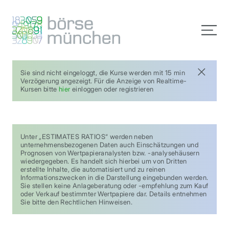
Sie sind nicht eingeloggt, die Kurse werden mit 15 min
Verzögerung angezeigt. Für die Anzeige von Realtime-
Kursen bitte
hier
einloggen oder registrieren
Unter „ESTIMATES RATIOS“ werden neben
unternehmensbezogenen Daten auch Einschätzungen und
Prognosen von Wertpapieranalysten bzw. -analysehäusern
wiedergegeben. Es handelt sich hierbei um von Dritten
erstellte Inhalte, die automatisiert und zu reinen
Informationszwecken in die Darstellung eingebunden werden.
Sie stellen keine Anlageberatung oder -empfehlung zum Kauf
oder Verkauf bestimmter Wertpapiere dar. Details entnehmen
Sie bitte den Rechtlichen Hinweisen.