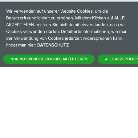
HANDELSZEIT
MO-FR: 8-22 UHR
Wir verwenden auf unserer Website Cookies, um die
Benutzerfreundlichkeit zu erhöhen. Mit dem Klicken auf ALLE
BANKEINSTELLUNGEN
AKZEPTIEREN erklären Sie sich damit einverstanden, dass wir
Cookies verwenden dürfen. Detaillierte Informationen, wie man
der Verwendung von Cookies jederzeit widersprechen kann,
HÄUFIG GESUCHT:
findet man hier:
DATENSCHUTZ
M:ACCESS
NUR NOTWENDIGE COOKIES AKZEPTIEREN
ALLE AKZEPTIERE
AKTIEN-FINDER
HANDELSKALENDER