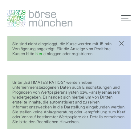
Sie sind nicht eingeloggt, die Kurse werden mit 15 min
Verzögerung angezeigt. Für die Anzeige von Realtime-
Kursen bitte
hier
einloggen oder registrieren
Unter „ESTIMATES RATIOS“ werden neben
unternehmensbezogenen Daten auch Einschätzungen und
Prognosen von Wertpapieranalysten bzw. -analysehäusern
wiedergegeben. Es handelt sich hierbei um von Dritten
erstellte Inhalte, die automatisiert und zu reinen
Informationszwecken in die Darstellung eingebunden werden.
Sie stellen keine Anlageberatung oder -empfehlung zum Kauf
oder Verkauf bestimmter Wertpapiere dar. Details entnehmen
Sie bitte den Rechtlichen Hinweisen.