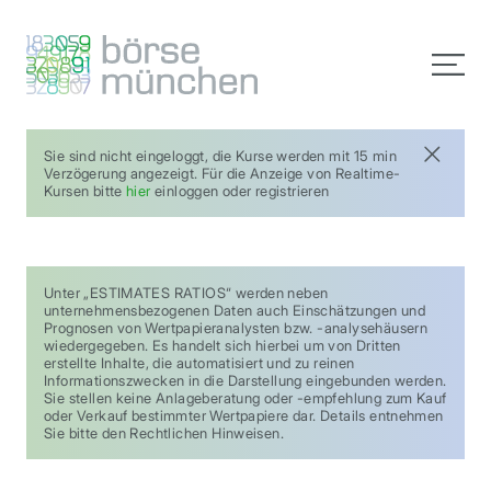
Sie sind nicht eingeloggt, die Kurse werden mit 15 min
Verzögerung angezeigt. Für die Anzeige von Realtime-
Kursen bitte
hier
einloggen oder registrieren
Unter „ESTIMATES RATIOS“ werden neben
unternehmensbezogenen Daten auch Einschätzungen und
Prognosen von Wertpapieranalysten bzw. -analysehäusern
wiedergegeben. Es handelt sich hierbei um von Dritten
erstellte Inhalte, die automatisiert und zu reinen
Informationszwecken in die Darstellung eingebunden werden.
Sie stellen keine Anlageberatung oder -empfehlung zum Kauf
oder Verkauf bestimmter Wertpapiere dar. Details entnehmen
Sie bitte den Rechtlichen Hinweisen.