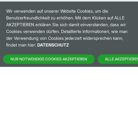
HANDELSZEIT
MO-FR: 8-22 UHR
Wir verwenden auf unserer Website Cookies, um die
Benutzerfreundlichkeit zu erhöhen. Mit dem Klicken auf ALLE
BANKEINSTELLUNGEN
AKZEPTIEREN erklären Sie sich damit einverstanden, dass wir
Cookies verwenden dürfen. Detaillierte Informationen, wie man
der Verwendung von Cookies jederzeit widersprechen kann,
HÄUFIG GESUCHT:
findet man hier:
DATENSCHUTZ
M:ACCESS
NUR NOTWENDIGE COOKIES AKZEPTIEREN
ALLE AKZEPTIERE
AKTIEN-FINDER
HANDELSKALENDER