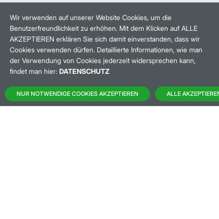
HANDELSZEIT
MO-FR: 8-22 UHR
Wir verwenden auf unserer Website Cookies, um die
Benutzerfreundlichkeit zu erhöhen. Mit dem Klicken auf ALLE
BANKEINSTELLUNGEN
AKZEPTIEREN erklären Sie sich damit einverstanden, dass wir
Cookies verwenden dürfen. Detaillierte Informationen, wie man
der Verwendung von Cookies jederzeit widersprechen kann,
HÄUFIG GESUCHT:
findet man hier:
DATENSCHUTZ
M:ACCESS
NUR NOTWENDIGE COOKIES AKZEPTIEREN
ALLE AKZEPTIERE
AKTIEN-FINDER
HANDELSKALENDER