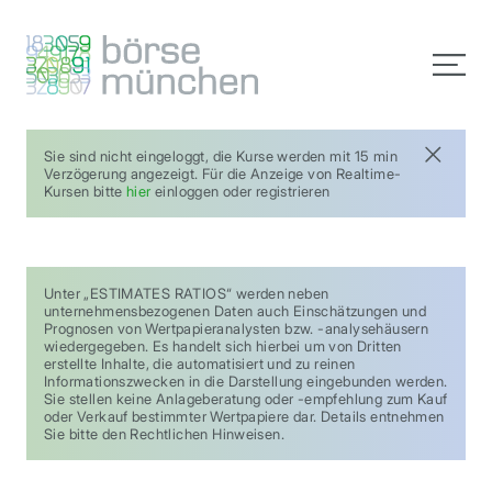
Sie sind nicht eingeloggt, die Kurse werden mit 15 min
Verzögerung angezeigt. Für die Anzeige von Realtime-
Kursen bitte
hier
einloggen oder registrieren
Unter „ESTIMATES RATIOS“ werden neben
unternehmensbezogenen Daten auch Einschätzungen und
Prognosen von Wertpapieranalysten bzw. -analysehäusern
wiedergegeben. Es handelt sich hierbei um von Dritten
erstellte Inhalte, die automatisiert und zu reinen
Informationszwecken in die Darstellung eingebunden werden.
Sie stellen keine Anlageberatung oder -empfehlung zum Kauf
oder Verkauf bestimmter Wertpapiere dar. Details entnehmen
Sie bitte den Rechtlichen Hinweisen.