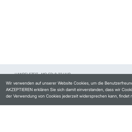
HANDELSZEIT
MO-FR: 8-22 UHR
Wir verwenden auf unserer Website Cookies, um die Benutzerfreund
AKZEPTIEREN erklären Sie sich damit einverstanden, dass wir Cooki
BANKEINSTELLUNGEN
der Verwendung von Cookies jederzeit widersprechen kann, findet 
HÄUFIG GESUCHT:
M:ACCESS
AKTIEN-FINDER