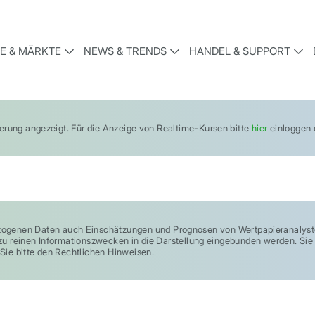
E & MÄRKTE
NEWS & TRENDS
HANDEL & SUPPORT
gerung angezeigt. Für die Anzeige von Realtime-Kursen bitte
hier
einloggen o
enen Daten auch Einschätzungen und Prognosen von Wertpapieranalysten
und zu reinen Informationszwecken in die Darstellung eingebunden werden. S
Sie bitte den Rechtlichen Hinweisen.