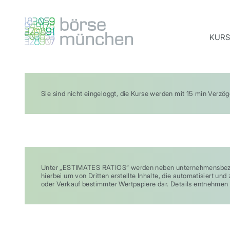
KURS
Sie sind nicht eingeloggt, die Kurse werden mit 15 min Verzö
Unter „ESTIMATES RATIOS“ werden neben unternehmensbezog
hierbei um von Dritten erstellte Inhalte, die automatisiert 
oder Verkauf bestimmter Wertpapiere dar. Details entnehmen 