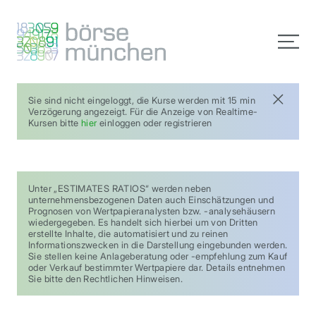
Sie sind nicht eingeloggt, die Kurse werden mit 15 min
Verzögerung angezeigt. Für die Anzeige von Realtime-
Kursen bitte
hier
einloggen oder registrieren
Unter „ESTIMATES RATIOS“ werden neben
unternehmensbezogenen Daten auch Einschätzungen und
Prognosen von Wertpapieranalysten bzw. -analysehäusern
wiedergegeben. Es handelt sich hierbei um von Dritten
erstellte Inhalte, die automatisiert und zu reinen
Informationszwecken in die Darstellung eingebunden werden.
Sie stellen keine Anlageberatung oder -empfehlung zum Kauf
oder Verkauf bestimmter Wertpapiere dar. Details entnehmen
Sie bitte den Rechtlichen Hinweisen.