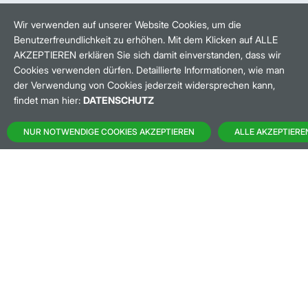
HANDELSZEIT
MO-FR: 8-22 UHR
Wir verwenden auf unserer Website Cookies, um die
Benutzerfreundlichkeit zu erhöhen. Mit dem Klicken auf ALLE
BANKEINSTELLUNGEN
AKZEPTIEREN erklären Sie sich damit einverstanden, dass wir
Cookies verwenden dürfen. Detaillierte Informationen, wie man
der Verwendung von Cookies jederzeit widersprechen kann,
HÄUFIG GESUCHT:
findet man hier:
DATENSCHUTZ
M:ACCESS
NUR NOTWENDIGE COOKIES AKZEPTIEREN
ALLE AKZEPTIERE
AKTIEN-FINDER
HANDELSKALENDER