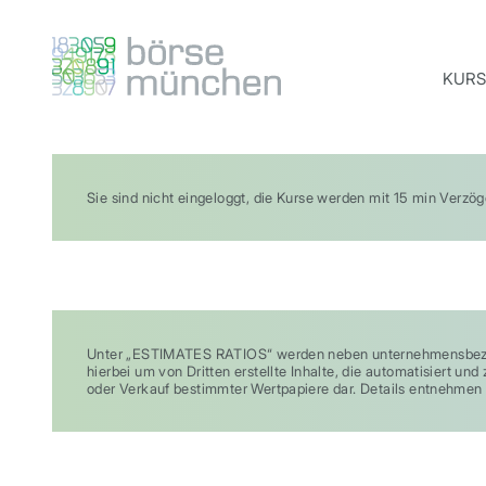
KURS
Sie sind nicht eingeloggt, die Kurse werden mit 15 min Verzö
Unter „ESTIMATES RATIOS“ werden neben unternehmensbezog
hierbei um von Dritten erstellte Inhalte, die automatisiert 
oder Verkauf bestimmter Wertpapiere dar. Details entnehmen 