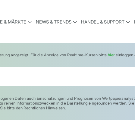
E & MÄRKTE
NEWS & TRENDS
HANDEL & SUPPORT
gerung angezeigt. Für die Anzeige von Realtime-Kursen bitte
hier
einloggen o
enen Daten auch Einschätzungen und Prognosen von Wertpapieranalysten
und zu reinen Informationszwecken in die Darstellung eingebunden werden. S
Sie bitte den Rechtlichen Hinweisen.