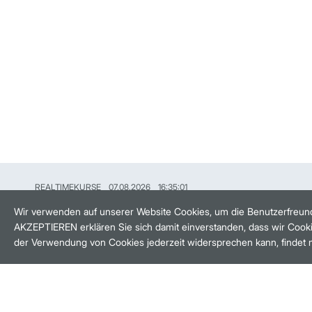
REALTIMEKURSE
07.08.2026
16:35:01
HANDELSZEIT
MO-FR: 8-22 UHR
Wir verwenden auf unserer Website Cookies, um die Benutzerfreund
AKZEPTIEREN erklären Sie sich damit einverstanden, dass wir Cooki
BANKEINSTELLUNGEN
der Verwendung von Cookies jederzeit widersprechen kann, findet 
HÄUFIG GESUCHT:
M:ACCESS
AKTIEN-FINDER