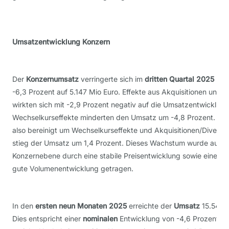
Umsatzentwicklung Konzern
Der
Konzernumsatz
verringerte sich im
dritten Quartal 2025
nom
-6,3 Prozent auf 5.147 Mio Euro. Effekte aus Akquisitionen und 
wirkten sich mit -2,9 Prozent negativ auf die Umsatzentwicklung
Wechselkurseffekte minderten den Umsatz um -4,8 Prozent.
Org
also bereinigt um Wechselkurseffekte und Akquisitionen/Divestm
stieg der Umsatz um 1,4 Prozent. Dieses Wachstum wurde auf
Konzernebene durch eine stabile Preisentwicklung sowie eine i
gute Volumenentwicklung getragen.
In den
ersten
neun Monaten 2025
erreichte der
Umsatz
15.549 M
Dies entspricht einer
nominalen
Entwicklung von -4,6 Prozent.
O