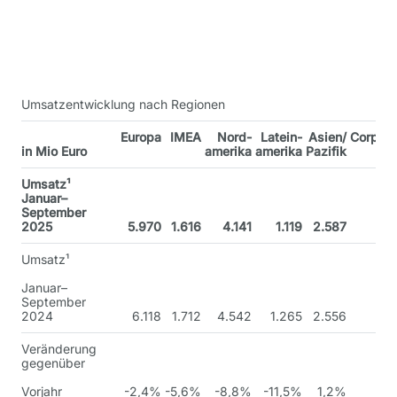
Umsatzentwicklung nach Regionen
Europa
IMEA
Nord-
Latein-
Asien/
Corpora
in Mio Euro
amerika
amerika
Pazifik
Umsatz¹
Januar–
September
2025
5.970
1.616
4.141
1.119
2.587
1
Umsatz¹
Januar–
September
2024
6.118
1.712
4.542
1.265
2.556
Veränderung
gegenüber
Vorjahr
-2,4%
-5,6%
-8,8%
-11,5%
1,2%