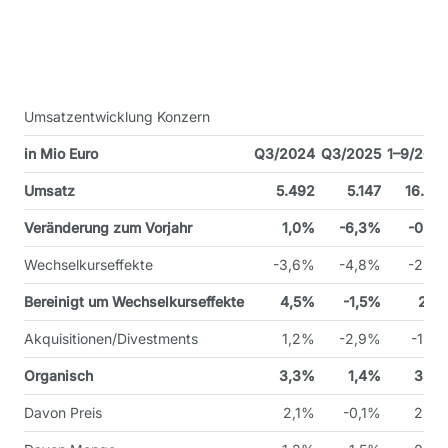
Umsatzentwicklung Konzern
in Mio Euro
Q3/2024
Q3/2025
1–9/202
Umsatz
5.492
5.147
16.30
Veränderung zum Vorjahr
1,0%
-6,3%
-0,4
Wechselkurseffekte
-3,6%
-4,8%
-2,4
Bereinigt um Wechselkurseffekte
4,5%
-1,5%
2,1
Akquisitionen/Divestments
1,2%
-2,9%
-1,0
Organisch
3,3%
1,4%
3,0
Davon Preis
2,1%
-0,1%
2,4