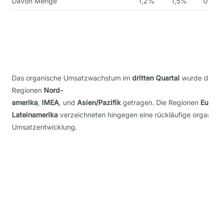
Davon Menge
1,2%
1,5%
0,6
Das organische Umsatzwachstum im
dritten Quartal
wurde durch
Regionen
Nord-
amerika
,
IMEA
, und
Asien/Pazifik
getragen. Die Regionen
Europ
Lateinamerika
verzeichneten hingegen eine rückläufige organis
Umsatzentwicklung.