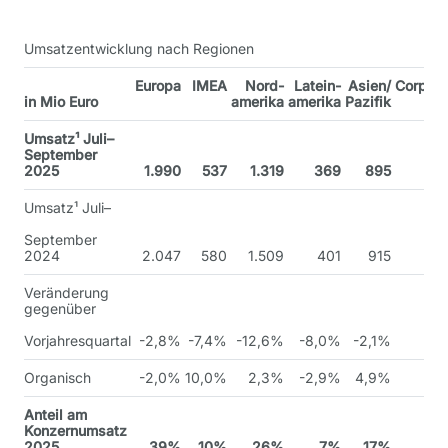
Umsatzentwicklung nach Regionen
Europa
IMEA
Nord-
Latein-
Asien/
Corpora
in Mio Euro
amerika
amerika
Pazifik
Umsatz¹ Juli–
September
2025
1.990
537
1.319
369
895
Umsatz¹ Juli–
September
2024
2.047
580
1.509
401
915
Veränderung
gegenüber
Vorjahresquartal
-2,8%
-7,4%
-12,6%
-8,0%
-2,1%
Organisch
-2,0%
10,0%
2,3%
-2,9%
4,9%
Anteil am
Konzernumsatz
2025
39%
10%
26%
7%
17%