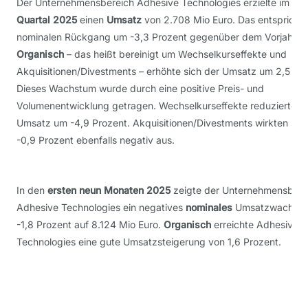
Der Unternehmensbereich Adhesive Technologies erzielte im
dri
Quartal 2025
einen
Umsatz
von 2.708 Mio Euro. Das entspricht
nominalen Rückgang um -3,3 Prozent gegenüber dem Vorjahresq
Organisch
– das heißt bereinigt um Wechselkurseffekte und
Akquisitionen/Divestments – erhöhte sich der Umsatz um 2,5 Pro
Dieses Wachstum wurde durch eine positive Preis- und
Volumenentwicklung getragen. Wechselkurseffekte reduzierten 
Umsatz um -4,9 Prozent. Akquisitionen/Divestments wirkten sich
-0,9 Prozent ebenfalls negativ aus.
In den
ersten neun Monaten 2025
zeigte der Unternehmensbere
Adhesive Technologies ein negatives
nominales
Umsatzwachstu
-1,8 Prozent auf 8.124 Mio Euro.
Organisch
erreichte Adhesive
Technologies eine gute Umsatzsteigerung von 1,6 Prozent.