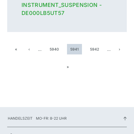
INSTRUMENT_SUSPENSION -
DE000LB5UT57
…
…
«
‹
5940
5941
5942
›
»
HANDELSZEIT
MO-FR: 8-22 UHR