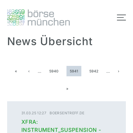
News Übersicht
…
…
«
‹
5940
5941
5942
›
»
31.03.25 12:27
BOERSENTREFF.DE
XFRA:
INSTRUMENT_SUSPENSION -