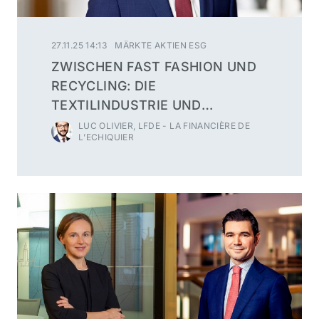
27.11.25 14:13
MÄRKTE AKTIEN ESG
ZWISCHEN FAST FASHION UND
RECYCLING: DIE
TEXTILINDUSTRIE UND
NACHHALTIGE FASERN
LUC OLIVIER, LFDE - LA FINANCIÈRE DE
L’ECHIQUIER