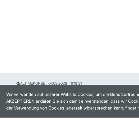
REALTIMEKURSE
07.08.2026
11:19:31
HANDELSZEIT
MO-FR: 8-22 UHR
Wir verwenden auf unserer Website Cookies, um die Benutzerfreund
AKZEPTIEREN erklären Sie sich damit einverstanden, dass wir Cooki
BANKEINSTELLUNGEN
der Verwendung von Cookies jederzeit widersprechen kann, findet 
HÄUFIG GESUCHT:
M:ACCESS
AKTIEN-FINDER